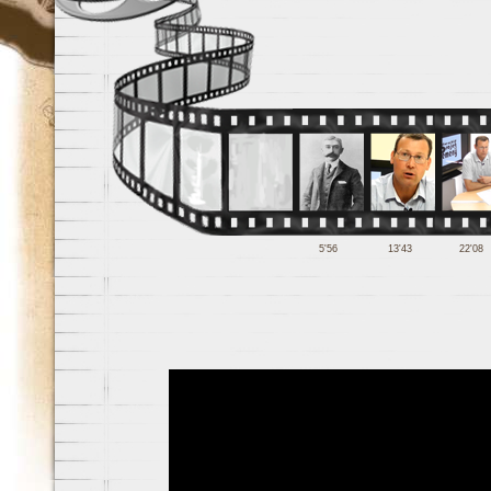
5'56
13'43
22'08